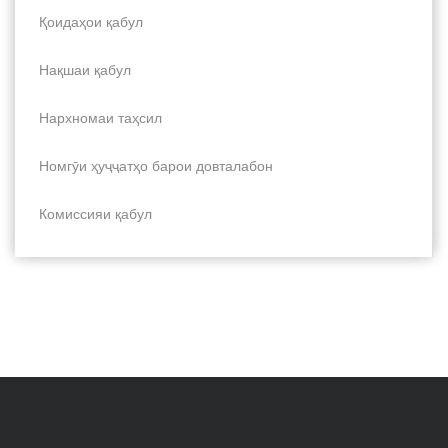
Қоидаҳои қабул
Нақшаи қабул
Нархномаи таҳсил
Номгӯи ҳуҷҷатҳо барои довталабон
Комиссияи қабул