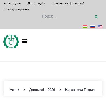
Кормандон
Донишҷуён
Таҳсилоти фосилавӣ
Хатмкунандагон
Асосӣ
Довталаб – 2026
Нархномаи Таҳсил