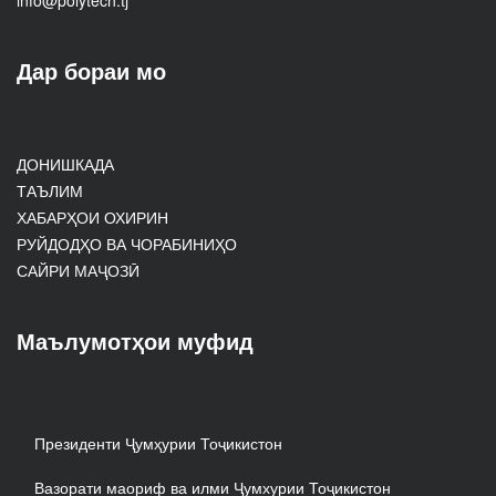
info@polytech.tj
Дар бораи мо
ДОНИШКАДА
ТАЪЛИМ
ХАБАРҲОИ ОХИРИН
РУЙДОДҲО ВА ЧОРАБИНИҲО
САЙРИ МАҶОЗӢ
Маълумотҳои муфид
Президенти Ҷумҳурии Тоҷикистон
Вазорати маориф ва илми Ҷумхурии Тоҷикистон