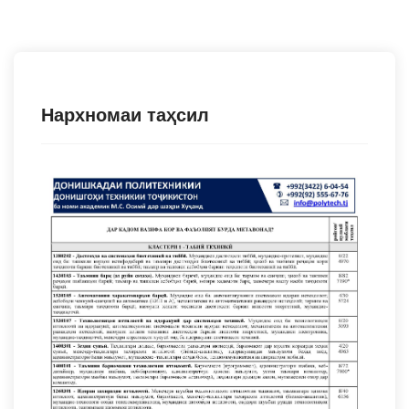
Нархномаи таҳсил