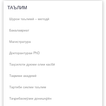
ТАЪЛИМ
Шурои таълимӣ – методӣ
Бакалавриат
Магистратура
Докторантураи PhD
Таҳсилоти дуюми олии касбӣ
Тақвими академӣ
Тартиби сиклии таълим
Таҷрибаомӯзии донишҷӯён