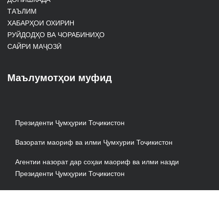
ТАЪЛИМ
ХАБАРҲОИ ОХИРИН
РУЙДОДҲО ВА ЧОРАБИНИҲО
САЙРИ МАҶОЗӢ
Маълумотҳои муфид
Президенти Ҷумҳурии Тоҷикистон
Вазорати маориф ва илми Ҷумхурии Тоҷикистон
Агентии назорат дар соҳаи маориф ва илми назди
Президенти Ҷумҳурии Тоҷикистон
АМИТ «Ховар»