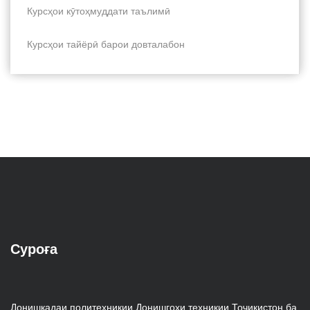
Курсҳои кӯтоҳмуддати таълимӣ
Курсҳои тайёрӣ барои довталабон
Суроға
Донишкадаи политехникии Донишгоҳи техникии Тоҷикистон ба