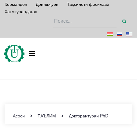
Кормандон
Донишҷуён
Таҳсилоти фосилавӣ
Хатмкунандагон
Асосӣ
ТАЪЛИМ
Докторантураи PhD