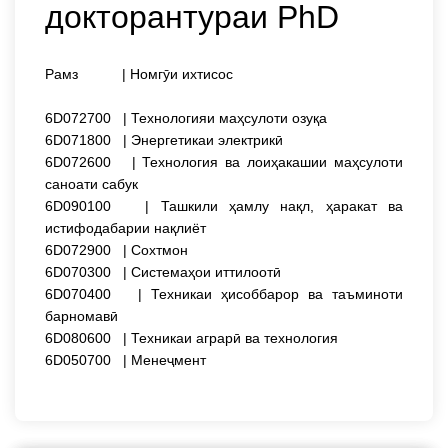
докторантураи PhD
Рамз | Номгӯи ихтисос
6D072700 | Технологияи маҳсулоти озуқа
6D071800 | Энергетикаи электрикӣ
6D072600 | Технология ва лоиҳакашии маҳсулоти
саноати сабук
6D090100 | Ташкили ҳамлу нақл, ҳаракат ва
истифодабарии нақлиёт
6D072900 | Сохтмон
6D070300 | Системаҳои иттилоотӣ
6D070400 | Техникаи ҳисоббарор ва таъминоти
барномавӣ
6D080600 | Техникаи аграрӣ ва технология
6D050700 | Менеҷмент