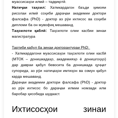
муассисаҳои илмӣ – тадқиқотӣ.
Натиҷаи таҳсил:
Хатмкардагон баъди ҳимояи
рисолаи илмӣ соҳиби дараҷаи академии доктори
фалсафа (PhD) - доктор аз рӯи ихтисос ва соҳиби
дипломи ба он мувофиқ мешаванд.
Таҳсилоти қаблӣ:
Таҳсилоти олии касбии зинаи
магистратура
Тартиби қабул ба зинаи докторантураи PhD:
- Хатмкардагони муассисаҳои таҳсилоти олии касбӣ
(МТОК – донишкадаҳо, академияҳо ё донишгоҳҳо)
дар давраи қабул бевосита ба донишкада ҳуҷҷат
супорида, аз рӯи натиҷаҳои имтиҳон ва озмун қабул
карда мешаванд.
Дараҷаи академии доктори фалсафа (PhD) - доктор
аз рӯи ихтисос бо дараҷаи илмии номзади илм
баробар ҳисобида шудааст.
Ихтисосҳои зинаи