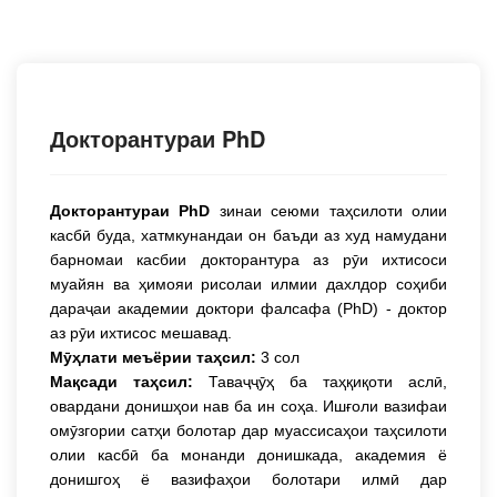
Докторантураи PhD
Докторантураи PhD
зинаи сеюми таҳсилоти олии
касбӣ буда, хатмкунандаи он баъди аз худ намудани
барномаи касбии докторантура аз рӯи ихтисоси
муайян ва ҳимояи рисолаи илмии дахлдор соҳиби
дараҷаи академии доктори фалсафа (PhD) - доктор
аз рӯи ихтисос мешавад.
Мӯҳлати меъёрии таҳсил:
3 сол
Мақсади таҳсил:
Таваҷҷӯҳ ба таҳқиқоти аслӣ,
овардани донишҳои нав ба ин соҳа. Ишғоли вазифаи
омӯзгории сатҳи болотар дар муассисаҳои таҳсилоти
олии касбӣ ба монанди донишкада, академия ё
донишгоҳ ё вазифаҳои болотари илмӣ дар