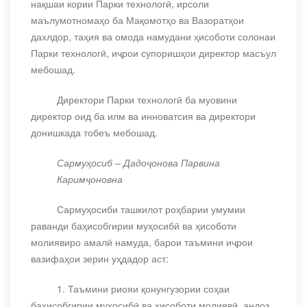
нақшаи кории Парки технологӣ, ирсоли
маълумотномаҳо ба Мақомотҳо ва Вазоратҳои
дахлдор, таҳия ва омода намудани ҳисоботи солонаи
Парки технологӣ, иҷрои супоришҳои директор масъул
мебошад.
Директори Парки технологӣ
ба
муовини
директор оид ба илм ва инноватсия ва директори
донишкада тобеъ мебошад.
Сармуҳосиб – Дадоҷонова Парвина
Каримҷоновна
Сармуҳосиби ташкилот роҳбарии умумии
раванди баҳисобгирии муҳосибӣ ва ҳисоботи
молиявиро амалӣ намуда, барои таъмини иҷрои
вазифаҳои зерин уҳдадор аст:
1. Таъмини риояи қонунгузории соҳаи
баҳисобгирии муҳосибӣ ва ҳисоботи молиявӣ, андоз,