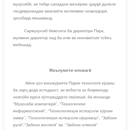
муҳосибӣ, ки тибқи санадҳои меъёрию ҳуқуқӣ далели
тасдиқкунандаи амалиёти молиявию хоҷагидорӣ,
ҳисобида мешаванд.
Сармуҳосиб бевосита ба директори Парк,
муовини директор оид ба илм ва инноватсия тобеъ
мебошад.
Маълумоти иловагӣ
Айни ҳол маъмурияти Парки технологӣ кӯшиш
ба харҷ дода истодааст, ки вобаста аз боқимонда
номгӯйи курси кӯтоҳмуддати омӯзишӣ, ба монанди
“Муҳосиби компютерӣ”, “Технологияи
информатсионӣ”, “Технологияҳои истеҳсоли хӯроки
омма”, “Технологияҳои истеҳсоли нӯшокиҳо”, “Забони
русӣ“,“Забони англисӣ” ва “Забони олмонӣ”