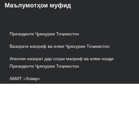
Маълумотҳои муфид
Президенти Ҷумҳурии Тоҷикистон
Вазорати маориф ва илми Ҷумхурии Тоҷикистон
Агентии назорат дар соҳаи маориф ва илми назди
Президенти Ҷумҳурии Тоҷикистон
АМИТ «Ховар»
© Copyright 2026 | Все права защищены