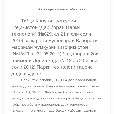
Аз таърихи шуъба/марказ
Тибқи Қонуни Ҷумҳурии
Тоҷикистон “Дар бораи Парки
технологӣ” (№629, аз 21 июли соли
2010) ва қарори мушовараи Вазорати
маорифи Ҷумҳурии шТоҷикистон
(№18/29 аз 31.05.2011) бо қарори шӯои
олимони Донишкада (№12 аз 23 июни
соли 2012) Парки технологӣ таъсис
дода шудааст.
Парки технологии ДП ДТТХ дар асоси банди 1-
уми моддаи сеюми Қонуни Ҷумҳурии Тоҷикистон аз
21.07.2010, №629 «Дар бораи Парки технологӣ»
ҳамчун шахси ҳуқуқии ғайритиҷоратӣ ба ҳисоб рафта,
тибқи талаботи муқаррарнамудаи қонунгузории
Ҷумҳурии Тоҷикистон дар бахши Раёсати ташкили