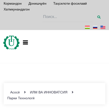
Кормандон
Донишҷуён
Таҳсилоти фосилавӣ
Хатмкунандагон
Асосӣ
ИЛМ ВА ИННОВАТСИЯ
Парки Технологӣ