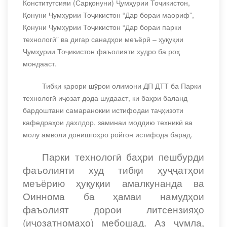
Конститутсияи (Сарқонуни) Ҷумҳурии Тоҷикистон,
Қонуни Ҷумҳурии Тоҷикистон “Дар бораи маориф”,
Қонуни Ҷумҳурии Тоҷикистон “Дар бораи парки
технологӣ” ва дигар санадҳои меъёрӣ – ҳуқуқии
Ҷумҳурии Тоҷикистон фаъолияти худро ба роҳ
мондааст.
Тибқи қарори шӯрои олимони ДП ДТТ ба Парки
технологӣ иҷозат дода шудааст, ки баҳри баланд
бардоштани самаранокии истифодаи таҷҳизоти
кафедраҳои дахлдор, заминаи моддию техникӣ ва
молу амволи донишгоҳро ройгон истифода барад.
Парки технологӣ баҳри пешбурди
фаъолияти худ тибқи ҳуҷҷатҳои
меъёрию ҳуқуқии амалкунанда ва
Оиннома ба ҳамаи намудҳои
фаъолият дорои литсензияҳо
(иҷозатномаҳо) мебошад.
Аз ҷумла,