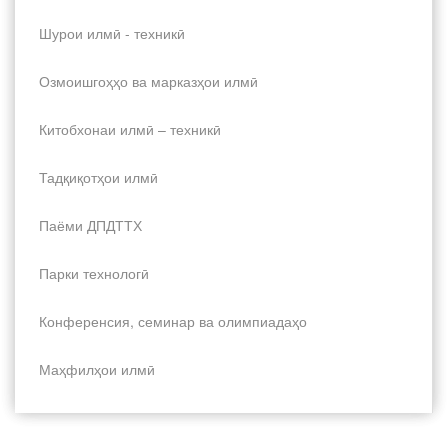
Шурои илмӣ - техникӣ
Озмоишгоҳҳо ва марказҳои илмӣ
Китобхонаи илмӣ – техникӣ
Тадқиқотҳои илмӣ
Паёми ДПДТТХ
Парки технологӣ
Конференсия, семинар ва олимпиадаҳо
Маҳфилҳои илмӣ