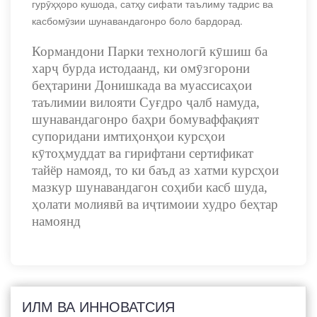
гурӯҳҳоро кушода, сатҳу сифати таълиму тадрис ва
касбомӯзии шунавандагонро боло бардорад.
Кормандони Парки технологӣ кӯшиш ба
харҷ бурда истодаанд, ки омӯзгорони
беҳтарини Донишкада ва муассисаҳои
таълимии вилояти Суғдро ҷалб намуда,
шунавандагонро баҳри бомуваффақият
супоридани имтиҳонҳои курсҳои
кӯтоҳмуддат ва гирифтани сертификат
тайёр намояд, то ки баъд аз хатми курсҳои
мазкур шунавандагон соҳиби касб шуда,
ҳолати молиявӣ ва иҷтимоии худро беҳтар
намоянд
ИЛМ ВА ИННОВАТСИЯ