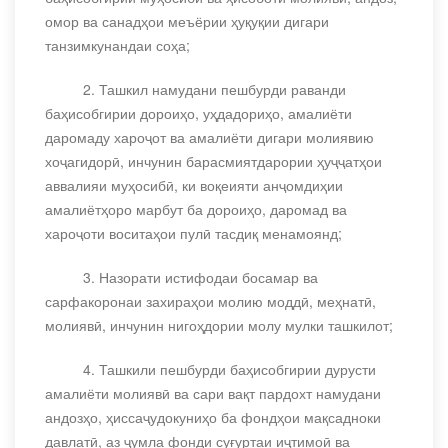
омор ва санадҳои меъёрии ҳуқуқии дигари
танзимкунандаи соҳа;
2. Ташкил намудани пешбурди раванди
баҳисобгирии дороиҳо, уҳдадориҳо, амалиёти
даромаду хароҷот ва амалиёти дигари молиявию
хоҷагидорӣ, инчунин барасмиятдарории ҳуҷҷатҳои
аввалияи муҳосибӣ, ки воқеияти анҷомдиҳии
амалиётҳоро марбут ба дороиҳо, даромад ва
хароҷоти воситаҳои пулӣ тасдиқ менамоянд;
3. Назорати истифодаи босамар ва
сарфакоронаи захираҳои молию моддӣ, меҳнатӣ,
молиявӣ, инчунин нигоҳдории молу мулки ташкилот;
4. Ташкили пешбурди баҳисобгирии дурусти
амалиёти молиявӣ ва сари вақт пардохт намудани
андозҳо, ҳиссаҷудокуниҳо ба фондҳои мақсадноки
давлатӣ, аз ҷумла фонди суғуртаи иҷтимоӣ ва