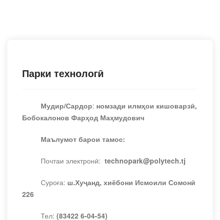
Парки технологӣ
Мудир/Сардор
:
номзади илмҳои кишоварзӣ,
Бобокалонов Фарҳод Маҳмудович
Маълумот барои тамос:
Почтаи электронӣ:
technopark
@
polytech
.
tj
Суроға:
ш.Хуҷанд, хиёбони Исмоили Сомонӣ
226
Тел:
(83422 6-04-54)