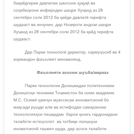
бақайдгирии
давлатии шахсони ҳуқуқӣ ва
соҳибкорони инфиродии шаҳри Хуҷанд аз 28
сентябри соли 2012 ба қайди давлатӣ гирифта
шудааст ва инчунин, дар Нозироти андози шаҳри
Хуҷанд аз 28 сентябри соли 2012 ба қайд гирифта
шудааст.
Дар
Парки технологӣ директор, сармуҳосиб ва 4
кормандон фаъолият менамоянд
.
Фаъолияти асосии шуъба/марказ
Парки технологии Донишкадаи политехникии
Донишгоҳи техникии Тоҷикистон ба номи академик
М.С. Осимӣ ҳамчун муассисаи инноватсионӣ бо
мақсади рушди илм ва истифодаи самараноки
технологияҳои пешқадам барои қонеъ гардонидани
талаботи истеҳсолот ва татбиқи лоиҳаҳои
иноватсионй ташкил шуда, дар асоси талаботи