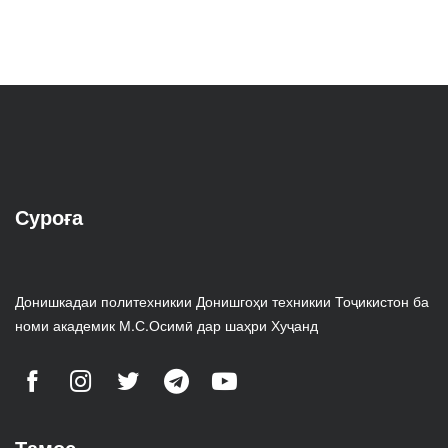
Суроға
Донишкадаи политехникии Донишгоҳи техникии Тоҷикистон ба
номи академик М.С.Осимӣ дар шаҳри Хуҷанд
Тамос