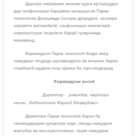
Дарсҳои омӯзишию амалии курси кӯтоҳмуддат
дар синфхонаҳои барҳавою муҷаҳҳаз ва Парки
технологии Донишкада (сехҳои дӯзандагӣ, таъмири
нақлиёти автомобилӣ, синфхонаҳои компютерӣ,
озмоишгоҳҳои таҷҳизоти барқӣ) гузаронида
мешаванд.
Кормандони Парки технологӣ баҳри зиёд
намудани теъдоди шунавандагон ва инчунин барои
соҳибкасб шудани онҳо кӯшиш ба харҷ медиҳанд.
Кормандони асосӣ
Директор -
унвондор, омӯзгори
·
калон, Бобокалонов Фарҳод Маҳмудович
Директори Парки технологӣ
барои ба
танзимдарории ҳуҷҷатҳои парк, омода намудани
мактубҳо ва маълумотномаҳо, таҳия намудани