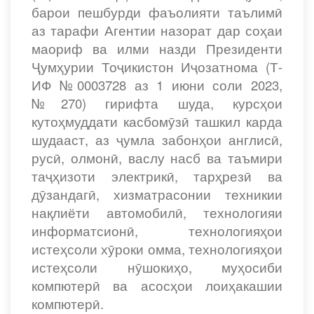
барои пешбурди фаъолияти таълимӣ
аз тарафи Агентии назорат дар соҳаи
маориф ва илми назди Президенти
Ҷумҳурии Тоҷикистон Иҷозатнома (Т-
ИФ №0003728 аз 1 июни соли 2023,
№270) гирифта шуда, курсҳои
кутоҳмуддати касбомӯзӣ ташкил карда
шудааст, аз ҷумла забонҳои англисӣ,
русӣ, олмонӣ, васлу насб ва таъмири
таҷҳизоти электрикӣ, тарҳрезӣ ва
дӯзандагӣ, хизматрасонии техникии
нақлиёти автомобилӣ, технологияи
информатсионӣ, технологияҳои
истеҳсоли хӯроки омма, технологияҳои
истеҳсоли нӯшокиҳо, муҳосиби
компютерӣ ва асосҳои лоиҳакашии
компютерӣ.