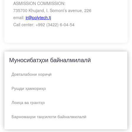
ASMISSION COMMISSION:
735700 Khujand, I. Somoni’s avenue, 226
email:
ir@polytech.tj
Call center: +992 (3422) 6-04-54
Муносибатҳои байналмилалӣ
Довталабони хориҷӣ
Рушди ҳамкориҳо
Лоиҳа ва грантҳо
Барномаҳои таҳсилоти байналмилалӣ