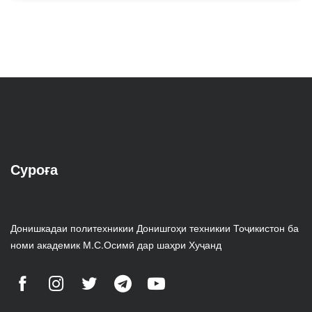
Суроға
Донишкадаи политехникии Донишгоҳи техникии Тоҷикистон ба
номи академик М.С.Осимӣ дар шаҳри Хуҷанд