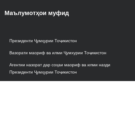
Маълумотҳои муфид
Президенти Ҷумҳурии Тоҷикистон
Вазорати маориф ва илми Ҷумхурии Тоҷикистон
Агентии назорат дар соҳаи маориф ва илми назди
Президенти Ҷумҳурии Тоҷикистон
АМИТ «Ховар»