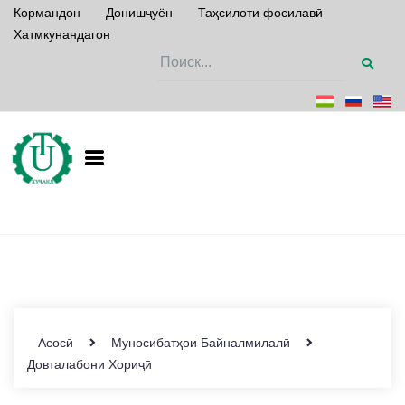
Кормандон
Донишҷуён
Таҳсилоти фосилавӣ
Хатмкунандагон
Асосӣ
Муносибатҳои Байналмилалӣ
Довталабони Хориҷӣ