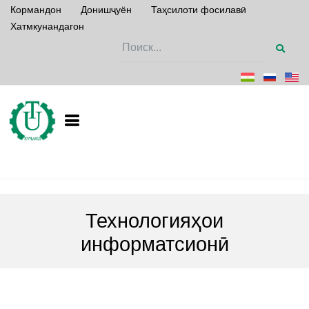
Кормандон
Донишҷуён
Таҳсилоти фосилавӣ
Хатмкунандагон
Технологияҳои
информатсионӣ