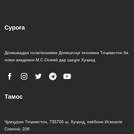
Суроға
Донишкадаи политехникии Донишгоҳи техникии Тоҷикистон ба
номи академик М.С.Осимӣ дар шаҳри Хуҷанд
Тамос
Ҷумҳурии Тоҷикистон, 735700 ш. Хуҷанд, хиёбони Исмоили
Сомонӣ, 226